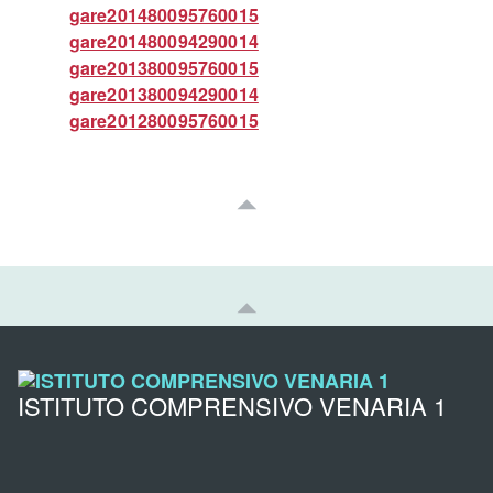
gare201480095760015
gare201480094290014
gare201380095760015
gare201380094290014
gare201280095760015
ISTITUTO COMPRENSIVO VENARIA 1