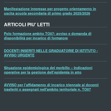
Manifestazione interesse per progetto orientamento in
uscita scuola secondaria di primo grado 2025/2026
ARTICOLI PIU' LETTI
Polo formazione ambito TO07: avviso e domanda di
disponibilità per incarico di formatore
DOCENTI INSERITI NELLE GRADUATORIE DI ISTITUTO -
AVVISO URGENTE
Situazione epidemiologica del morbillo – Indicazioni
operative per la gestione dell’epidemia in atto
AVVISO per l’affidamento di incarico triennale ai docenti
trasferiti o assegnati nell'ambito territoriale n. TO07