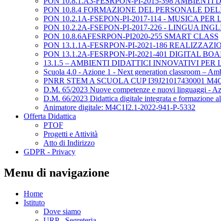
PON 10.8.1.A3-FESRPON-PI-2015-398 AMBIENTI 
PON 10.8.4 FORMAZIONE DEL PERSONALE DE
PON 10.2.1A-FSEPON-PI-2017-114 - MUSICA PE
PON 10.2.2A-FSEPON-PI-2017-226 - LINGUA IN
PON 10.8.6AFESRPON-PI2020-255 SMART CLASS
PON 13.1.1A-FESRPON-PI-2021-186 REALIZZAZ
PON 13.1.2A-FESRPON-PI-2021-401 DIGITAL BO
13.1.5 – AMBIENTI DIDATTICI INNOVATIVI PE
Scuola 4.0 - Azione 1 - Next generation classroom – A
PNRR STEM A SCUOLA CUP I39J21017430001 M4C
D.M. 65/2023 Nuove competenze e nuovi linguaggi - A
D.M. 66/2023 Didattica digitale integrata e formazione
Animatore digitale: M4C1I2.1-2022-941-P-5332
Offerta Didattica
PTOF
Progetti e Attività
Atto di Indirizzo
GDPR - Privacy
Menu di navigazione
Home
Istituto
Dove siamo
URP - Segreteria