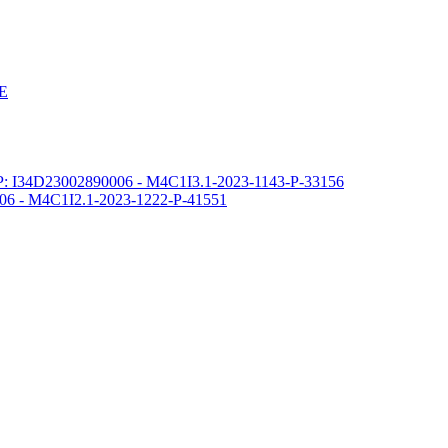
E
 CUP: I34D23002890006 - M4C1I3.1-2023-1143-P-33156
400006 - M4C1I2.1-2023-1222-P-41551