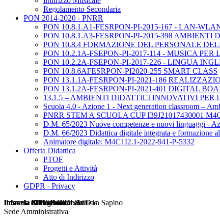
Indirizzo Musicale
Regolamento Secondaria
PON 2014-2020 - PNRR
PON 10.8.1.A1-FESRPON-PI-2015-167 - LAN-WLA
PON 10.8.1.A3-FESRPON-PI-2015-398 AMBIENTI 
PON 10.8.4 FORMAZIONE DEL PERSONALE DE
PON 10.2.1A-FSEPON-PI-2017-114 - MUSICA PE
PON 10.2.2A-FSEPON-PI-2017-226 - LINGUA IN
PON 10.8.6AFESRPON-PI2020-255 SMART CLASS
PON 13.1.1A-FESRPON-PI-2021-186 REALIZZAZ
PON 13.1.2A-FESRPON-PI-2021-401 DIGITAL BO
13.1.5 – AMBIENTI DIDATTICI INNOVATIVI PE
Scuola 4.0 - Azione 1 - Next generation classroom – A
PNRR STEM A SCUOLA CUP I39J21017430001 M4C
D.M. 65/2023 Nuove competenze e nuovi linguaggi - A
D.M. 66/2023 Didattica digitale integrata e formazione
Animatore digitale: M4C1I2.1-2022-941-P-5332
Offerta Didattica
PTOF
Progetti e Attività
Atto di Indirizzo
GDPR - Privacy
Infanzia e Primaria De Amicis
Infanzia Boccaccio ed Ex Don Sapino
Infanzia Gallo Praile
Primaria 8 Marzo
Primaria Di Vittorio
Lessona di largo Garibaldi
Lessona di via Boccaccio
Sede Amministrativa