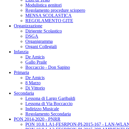
Modulistica genitori
Regolamento procedure sciopero
MENSA SCOLASTICA
REGOLAMENTO GITE
Organizzazione
Dirigente Scolastico
DSGA
Organigramma
Organi Collegiali
Infanzia
De Amicis
Gallo Praile
Boccaccio - Don Sapino
Primaria
De Amicis
8 Marzo
Di Vittorio
Secondaria
Lessona di Largo Garibaldi
Lessona di Via Boccaccio
Indirizzo Musicale
Regolamento Secondaria
PON 2014-2020 - PNRR
PON 10.8.1.A1-FESRPON-PI-2015-167 - LAN-WLA