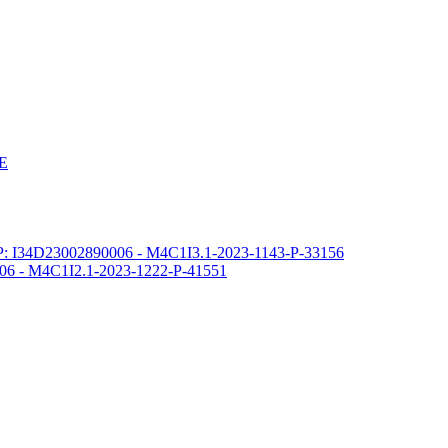
E
 CUP: I34D23002890006 - M4C1I3.1-2023-1143-P-33156
400006 - M4C1I2.1-2023-1222-P-41551