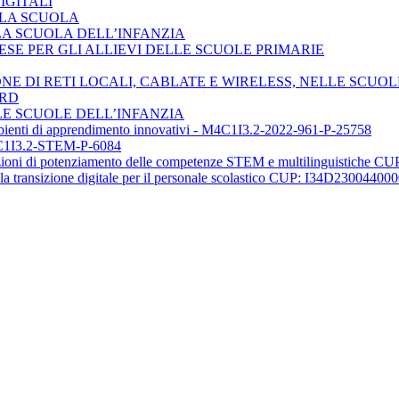
DIGITALI
LLA SCUOLA
R LA SCUOLA DELL’INFANZIA
GLESE PER GLI ALLIEVI DELLE SCUOLE PRIMARIE
IONE DI RETI LOCALI, CABLATE E WIRELESS, NELLE SCUOL
ARD
R LE SCUOLE DELL’INFANZIA
mbienti di apprendimento innovativi - M4C1I3.2-2022-961-P-25758
1I3.2-STEM-P-6084
zioni di potenziamento delle competenze STEM e multilinguistiche
 alla transizione digitale per il personale scolastico CUP: I34D23004