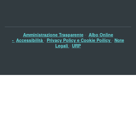
-
Amministrazione Trasparente
Albo Online
-
-
-
Accessibilità
Privacy Policy e Cookie Poilicy
Note
-
Legali
URP